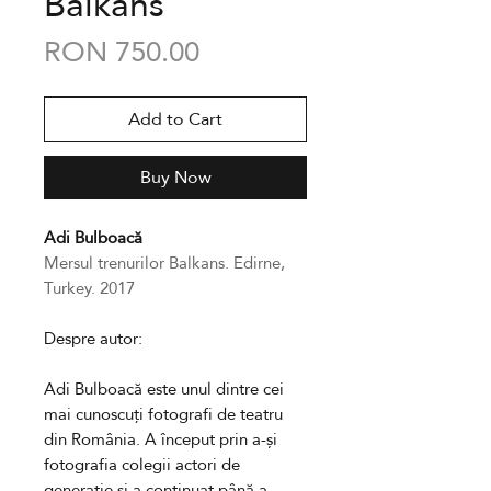
Balkans
Price
RON 750.00
Add to Cart
Buy Now
Adi Bulboacă
Mersul trenurilor Balkans. Edirne,
Turkey. 2017
Despre autor:
Adi Bulboacă
este unul dintre cei
mai cunoscuți fotografi de teatru
din România. A început prin a-și
fotografia colegii actori de
generație și a continuat până a