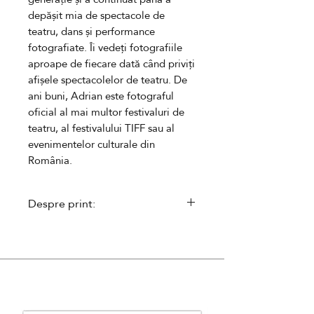
depășit mia de spectacole de
teatru, dans și performance
fotografiate
.
Î
i v
e
deț
i
fotografiile
aproape de fiecare dată când
priviți
afișe
le
spectacole
lor
de teatru.
De
ani buni, Adrian
este fotograf
ul
oficial al mai multor festivaluri de
teatru, al festivalului TIFF sau al
evenimentelor culturale din
România
.
Despre print:
- executat în ediție limitată,
î
nseriată
- semnat de către autor și
însoțit
de un certificat de autenticitate
- se livreaza neînramat