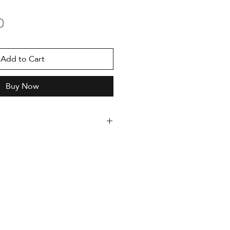
Price
0
Add to Cart
Buy Now
 limitată,
î
nseriată
autor și
însoțit de un certificat
amat
ehle
Photo Rag 308g
297 mm x 420 mm
ională cu Epson Stylus Pro