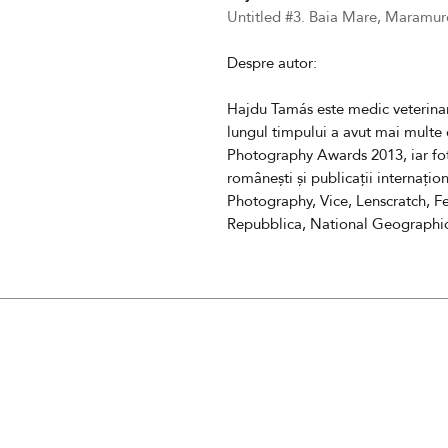
Untitled #3. Baia Mare, Maramur
Despre autor:
Hajdu Tamás este
medic veterina
lungul timpului a avut mai multe 
Photography Awards 2013, iar
fo
românești și
publicații
internațio
Photography, Vice, Lenscratch, F
Repubblica, National Geographi