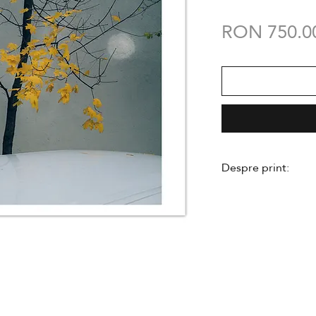
RON 750.0
Despre print:
- executat în ediție
- semnat de către 
de autenticitate
- se livreaza neînr
- hârtie Hahnemu
- dimensiunea
A3
- imprimare profes