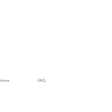
Hajdu Tamá
itions
FAQ