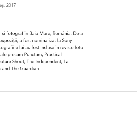
eș. 2017
11880
Costul nu include 
livrare
r și
fotograf în Baia Mare, România. De-a
Termenul estimat de
expoziții, a
fost nominalizat la Sony
lucr
ătoare
tografiile lui au fost incluse în reviste foto
nale
precum
Punctum, Practical
eature Shoot, The Independent, La
c and The Guardian.