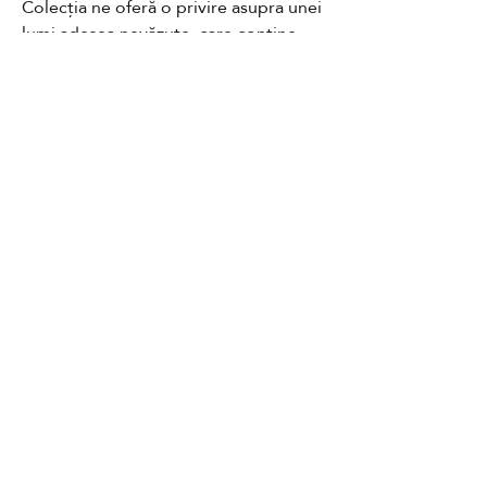
Colecția ne oferă o privire asupra unei 
lumi adesea nevăzute, care conține 
multe creaturi ciudate și seducătoare. 
Fiecare imagine este însoțită de o 
poveste din partea fotografului, care 
explică ce înseamnă imaginea pentru 
Contact
el și cum a reușit să o capteze.
GDPR
Cookies
Terms and conditions
FAQ
Newsletter
Media partners