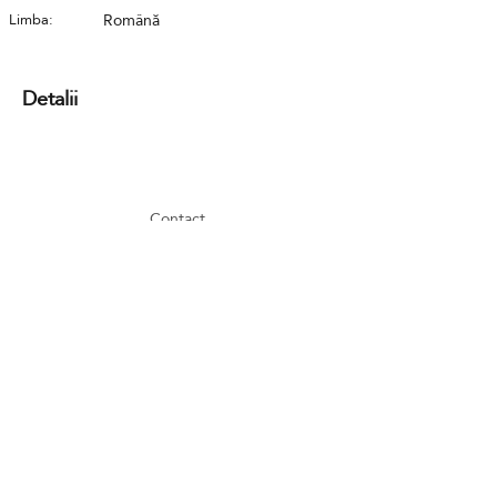
Limba:
Română
Detalii
Contact
GDPR
Cookies
Terms and conditions
FAQ
Newsletter