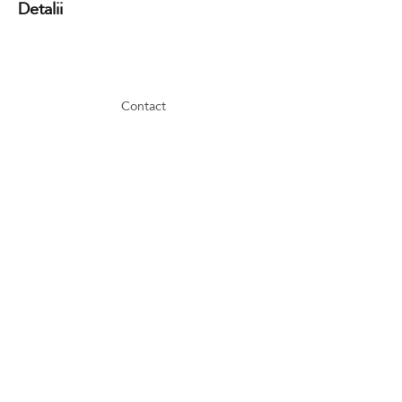
Detalii
Contact
GDPR
Cookies
Terms and conditions
FAQ
Newsletter
Media partners