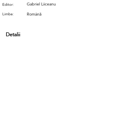
Gabriel Liiceanu
Editor:
Limba:
Română
Detalii
Contact
GDPR
Cookies
Terms and conditions
FAQ