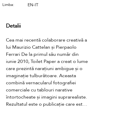
Limba:
EN-IT
Detalii
Cea mai recentă colaborare creativă a 
lui Maurizio Cattelan și Pierpaolo 
Ferrari De la primul său număr din 
iunie 2010, Toilet Paper a creat o lume 
care prezintă narațiuni ambigue și o 
imaginație tulburătoare. Aceasta 
combină vernacularul fotografiei 
comerciale cu tablouri narative 
întortocheate și imagini suprarealiste. 
Rezultatul este o publicație care este 
în sine o operă de artă care, prin 
forma sa accesibilă de revistă și prin 
distribuția sa largă, sfidează limitele 
Contact
economiei artei contemporane.