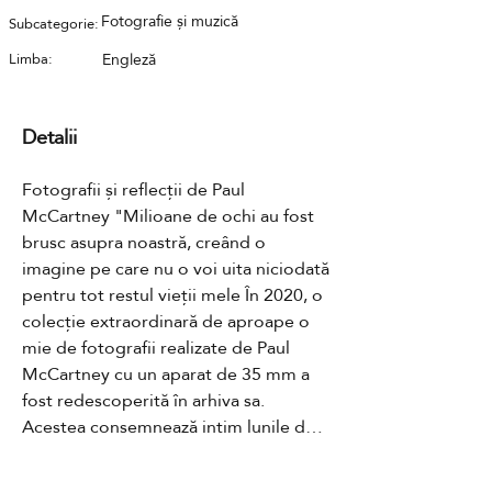
Fotografie și muzică
Subcategorie:
Limba:
Engleză
Detalii
Fotografii și reflecții de Paul 
McCartney "Milioane de ochi au fost 
brusc asupra noastră, creând o 
imagine pe care nu o voi uita niciodată 
pentru tot restul vieții mele În 2020, o 
colecție extraordinară de aproape o 
mie de fotografii realizate de Paul 
McCartney cu un aparat de 35 mm a 
fost redescoperită în arhiva sa. 
Acestea consemnează intim lunile de 
la sfârșitul anului 1963 și începutul 
anului 1964, când Beatlemania a 