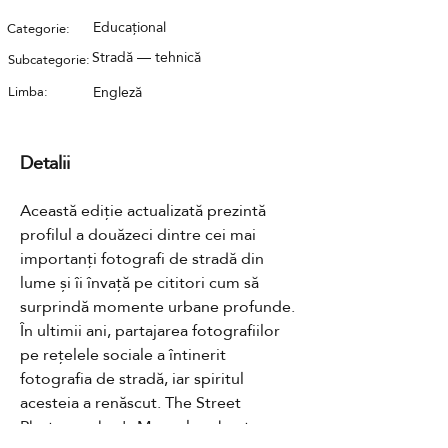
Educațional
Categorie:
Stradă — tehnică
Subcategorie:
Limba:
Engleză
Detalii
Această ediție actualizată prezintă 
profilul a douăzeci dintre cei mai 
importanți fotografi de stradă din 
lume și îi învață pe cititori cum să 
surprindă momente urbane profunde. 
În ultimii ani, partajarea fotografiilor 
pe rețelele sociale a întinerit 
fotografia de stradă, iar spiritul 
acesteia a renăscut. The Street 
Photographer's Manual vorbește 