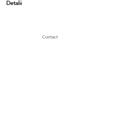
Detalii
Contact
GDPR
Cookies
Terms and conditions
FAQ
Newsletter
Media partners