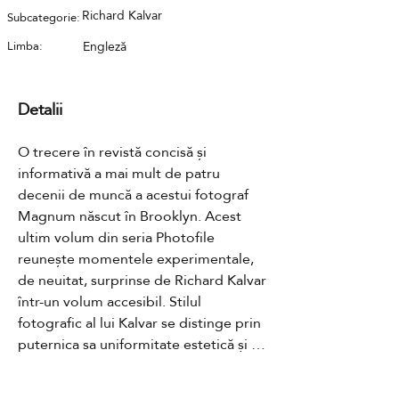
Richard Kalvar
Subcategorie:
Limba:
Engleză
Detalii
O trecere în revistă concisă și 
informativă a mai mult de patru 
decenii de muncă a acestui fotograf 
Magnum născut în Brooklyn. Acest 
ultim volum din seria Photofile 
reunește momentele experimentale, 
de neuitat, surprinse de Richard Kalvar 
într-un volum accesibil. Stilul 
fotografic al lui Kalvar se distinge prin 
puternica sa uniformitate estetică și 
tematică. Imaginile sale se bazează în 
mod frecvent pe discrepanța dintre 