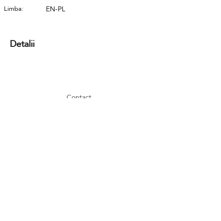
Limba:
EN-PL
Detalii
Contact
GDPR
Cookies
Terms and conditions
FAQ
Newsletter