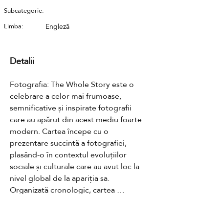
Subcategorie:
Limba:
Engleză
Detalii
Fotografia: The Whole Story este o 
celebrare a celor mai frumoase, 
semnificative și inspirate fotografii 
care au apărut din acest mediu foarte 
modern. Cartea începe cu o 
prezentare succintă a fotografiei, 
plasând-o în contextul evoluțiilor 
sociale și culturale care au avut loc la 
nivel global de la apariția sa. 
Organizată cronologic, cartea 
urmărește apoi evoluția rapidă a 
stilului fotografic, perioadă cu 