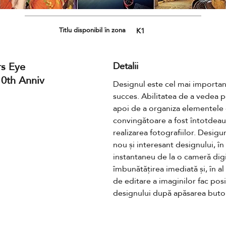
Titlu disponibil în zona
K1
s Eye
Detalii
0th Anniv
Designul este cel mai important 
succes. Abilitatea de a vedea po
apoi de a organiza elementele gr
convingătoare a fost întotdeauna
realizarea fotografiilor. Desigur
nou și interesant designului, î
instantaneu de la o cameră digi
îmbunătățirea imediată și, în al
de editare a imaginilor fac posi
designului după apăsarea buto