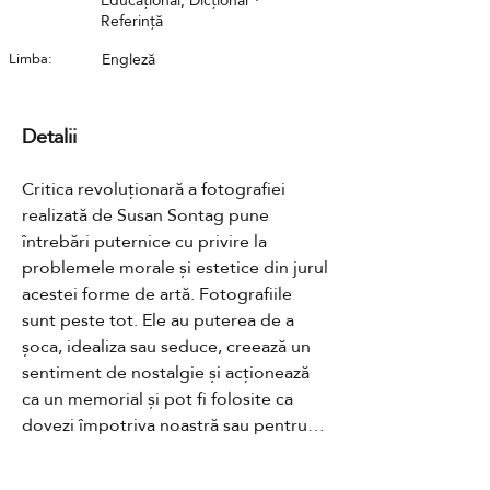
Educațional, Dicționar ·
Referință
Limba:
Engleză
Detalii
Critica revoluționară a fotografiei 
realizată de Susan Sontag pune 
întrebări puternice cu privire la 
problemele morale și estetice din jurul 
acestei forme de artă. Fotografiile 
sunt peste tot. Ele au puterea de a 
șoca, idealiza sau seduce, creează un 
sentiment de nostalgie și acționează 
ca un memorial și pot fi folosite ca 
dovezi împotriva noastră sau pentru a 
ne identifica.