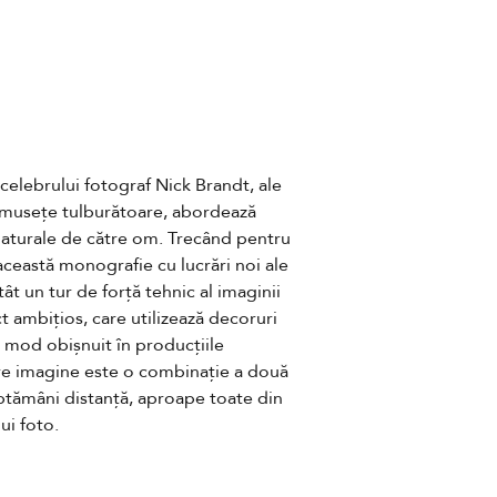
celebrului fotograf Nick Brandt, ale 
musețe tulburătoare, abordează 
naturale de către om. Trecând pentru 
această monografie cu lucrări noi ale 
ât un tur de forță tehnic al imaginii 
 ambițios, care utilizează decoruri 
n mod obișnuit în producțiile 
e imagine este o combinație a două 
ăptămâni distanță, aproape toate din 
ui foto.