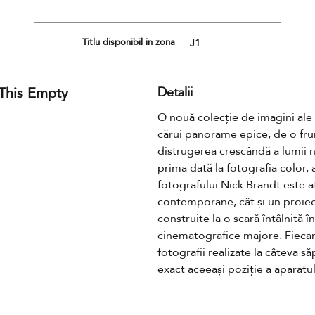
Titlu disponibil în zona
J1
 This Empty
Detalii
O nouă colecție de imagini ale 
cărui panorame epice, de o fru
distrugerea crescândă a lumii 
prima dată la fotografia color, 
fotografului Nick Brandt este at
contemporane, cât și un proiect
construite la o scară întâlnită î
cinematografice majore. Fiecar
fotografii realizate la câteva s
exact aceeași poziție a aparatul