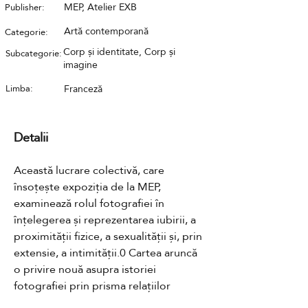
MEP, Atelier EXB
Publisher:
Artă contemporană
Categorie:
Corp și identitate, Corp și
Subcategorie:
imagine
Limba:
Franceză
Detalii
Această lucrare colectivă, care 
însoțește expoziția de la MEP, 
examinează rolul fotografiei în 
înțelegerea și reprezentarea iubirii, a 
proximității fizice, a sexualității și, prin 
extensie, a intimității.0 Cartea aruncă 
o privire nouă asupra istoriei 
fotografiei prin prisma relațiilor 
amoroase.