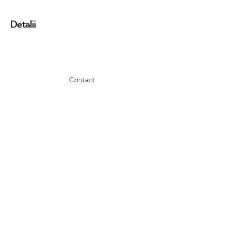
Detalii
Contact
GDPR
Cookies
Terms and conditions
FAQ
Newsletter
Media partners