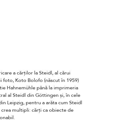
e a cărților la Steidl, al cărui 
i foto, Koto Bolofo (născut în 1959) 
rtie Hahnemühle până la imprimeria 
al al Steidl din Göttingen și, în cele 
din Leipzig, pentru a arăta cum Steidl 
crea multipli: cărți ca obiecte de 
onabil.