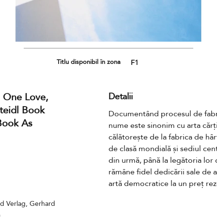
Titlu disponibil în zona
F1
: One Love,
Detalii
teidl Book
Documentând procesul de fabricar
 Book As
nume este sinonim cu arta cărți
călătorește de la fabrica de hâ
de clasă mondială și sediul centr
din urmă, până la legătoria lor 
rămâne fidel dedicării sale de a 
artă democratice la un preț rez
nd Verlag, Gerhard