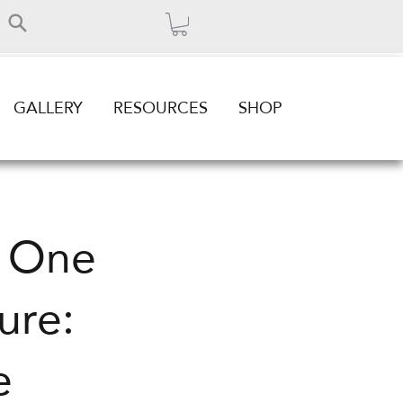
GALLERY
RESOURCES
SHOP
, One
ure:
e