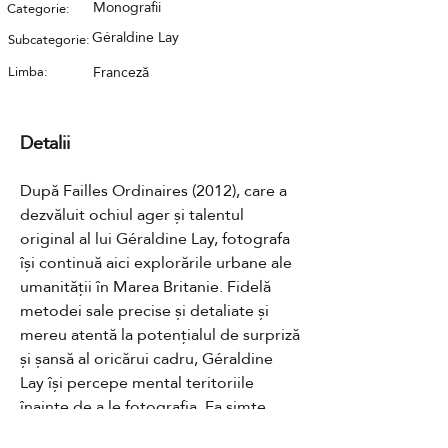
Monografii
Categorie:
Géraldine Lay
Subcategorie:
Limba:
Franceză
Detalii
După Failles Ordinaires (2012), care a 
dezvăluit ochiul ager și talentul 
original al lui Géraldine Lay, fotografa 
își continuă aici explorările urbane ale 
umanității în Marea Britanie. Fidelă 
metodei sale precise și detaliate și 
mereu atentă la potențialul de surpriză 
și șansă al oricărui cadru, Géraldine 
Lay își percepe mental teritoriile 
înainte de a le fotografia. Ea simte 
lumina și atmosfera, se cufundă într-un 