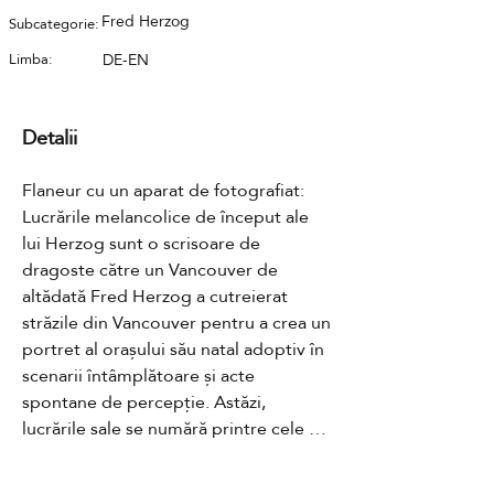
Fred Herzog
Subcategorie:
Limba:
DE-EN
Detalii
Flaneur cu un aparat de fotografiat: 
Lucrările melancolice de început ale 
lui Herzog sunt o scrisoare de 
dragoste către un Vancouver de 
altădată Fred Herzog a cutreierat 
străzile din Vancouver pentru a crea un 
portret al orașului său natal adoptiv în 
scenarii întâmplătoare și acte 
spontane de percepție. Astăzi, 
lucrările sale se numără printre cele 
mai importante exemple de fotografie 
color timpurie. Însă Herzog a decis să 