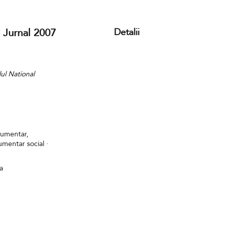
 Jurnal 2007
Detalii
lul National
cumentar,
mentar social ·
a