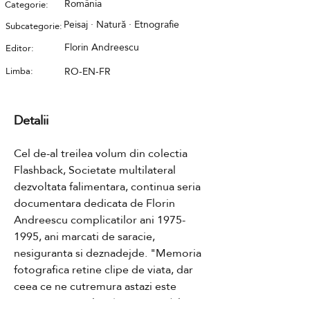
România
Categorie:
Peisaj · Natură · Etnografie
Subcategorie:
Florin Andreescu
Editor:
Limba:
RO-EN-FR
Detalii
Cel de-al treilea volum din colectia 
Flashback, Societate multilateral 
dezvoltata falimentara, continua seria 
documentara dedicata de Florin 
Andreescu complicatilor ani 1975-
1995, ani marcati de saracie, 
nesiguranta si deznadejde. "Memoria 
fotografica retine clipe de viata, dar 
ceea ce ne cutremura astazi este 
privirea oamenilor din trecut." (Florin 