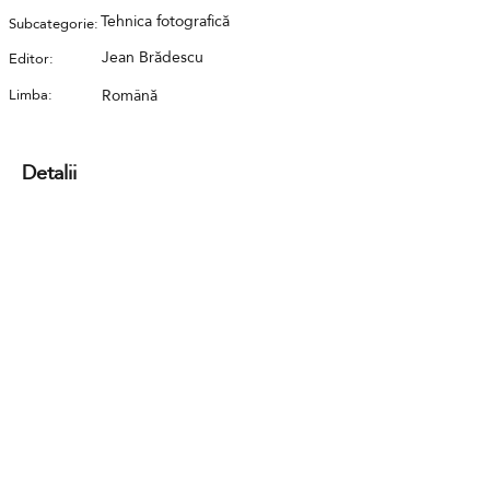
Tehnica fotografică
Subcategorie:
Jean Brădescu
Editor:
Limba:
Română
Detalii
Contact
GDPR
Cookies
Terms and conditions
FAQ