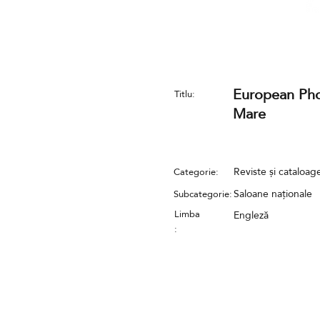
European Pho
Titlu:
Mare
Reviste și cataloag
Categorie:
Saloane naționale
Subcategorie:
Limba
Engleză
: