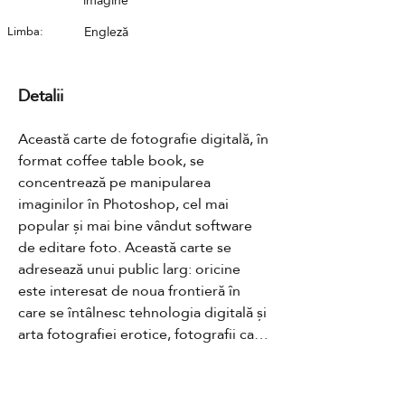
imagine
Limba:
Engleză
Detalii
Această carte de fotografie digitală, în 
format coffee table book, se 
concentrează pe manipularea 
imaginilor în Photoshop, cel mai 
popular și mai bine vândut software 
de editare foto. Această carte se 
adresează unui public larg: oricine 
este interesat de noua frontieră în 
care se întâlnesc tehnologia digitală și 
arta fotografiei erotice, fotografii care 
lucrează în prezent cu imagini nud 
și/sau erotice și care doresc să aplice 
efecte digitale lucrărilor lor sau pentru 