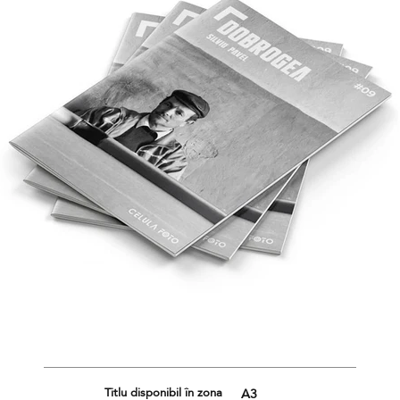
Titlu disponibil în zona
A3