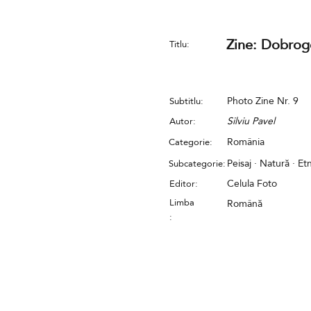
Zine: Dobrog
Titlu:
Photo Zine Nr. 9
Subtitlu:
Silviu Pavel
Autor:
România
Categorie:
Peisaj · Natură · Et
Subcategorie:
Celula Foto
Editor:
Limba
Română
: