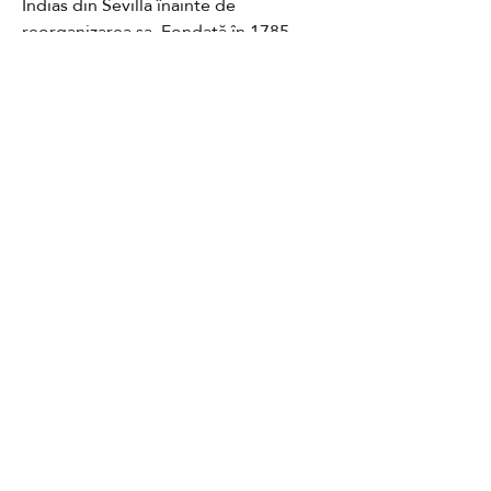
Indias din Sevilla înainte de 
reorganizarea sa. Fondată în 1785, 
aceasta este arhiva a aproximativ 300 
de ani de istorie colonială spaniolă în 
America.
Contact
GDPR
Cookies
Terms and conditions
FAQ
Newsletter
Media partners