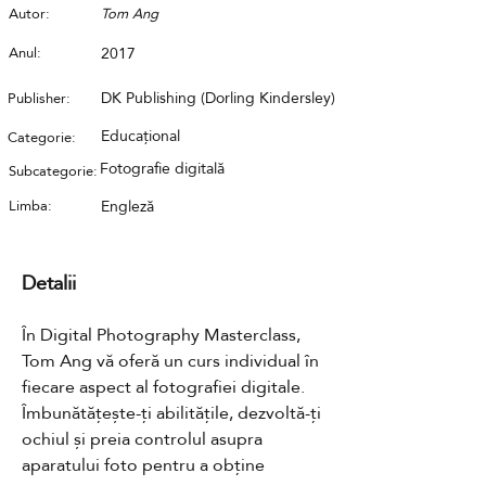
Autor:
Tom Ang
Anul:
2017
DK Publishing (Dorling Kindersley)
Publisher:
Educațional
Categorie:
Fotografie digitală
Subcategorie:
Limba:
Engleză
Detalii
În Digital Photography Masterclass, 
Tom Ang vă oferă un curs individual în 
fiecare aspect al fotografiei digitale. 
Îmbunătățește-ți abilitățile, dezvoltă-ți 
ochiul și preia controlul asupra 
aparatului foto pentru a obține 