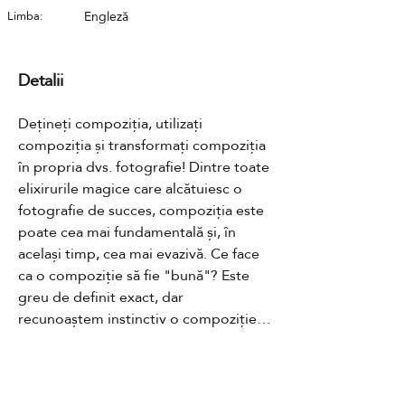
Limba:
Engleză
Detalii
Dețineți compoziția, utilizați 
compoziția și transformați compoziția 
în propria dvs. fotografie! Dintre toate 
elixirurile magice care alcătuiesc o 
fotografie de succes, compoziția este 
poate cea mai fundamentală și, în 
același timp, cea mai evazivă. Ce face 
ca o compoziție să fie "bună"? Este 
greu de definit exact, dar 
recunoaștem instinctiv o compoziție 
bună atunci când o vedem. Există un 
răspuns emoțional incontestabil atunci 
când o compoziție rezonează cu 
Contact