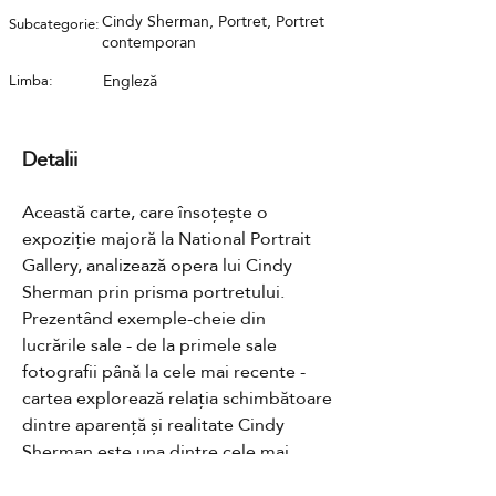
Cindy Sherman, Portret, Portret
Subcategorie:
contemporan
Limba:
Engleză
Detalii
Această carte, care însoțește o 
expoziție majoră la National Portrait 
Gallery, analizează opera lui Cindy 
Sherman prin prisma portretului. 
Prezentând exemple-cheie din 
lucrările sale - de la primele sale 
fotografii până la cele mai recente - 
cartea explorează relația schimbătoare 
dintre aparență și realitate Cindy 
Sherman este una dintre cele mai 
influente artiste ale generației sale. 