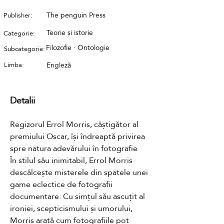
The penguin Press
Publisher:
Teorie și istorie
Categorie:
Filozofie · Ontologie
Subcategorie:
Limba:
Engleză
Detalii
Regizorul Errol Morris, câștigător al 
premiului Oscar, își îndreaptă privirea 
spre natura adevărului în fotografie

În stilul său inimitabil, Errol Morris 
descâlcește misterele din spatele unei 
game eclectice de fotografii 
documentare. Cu simțul său ascuțit al 
ironiei, scepticismului și umorului, 
Morris arată cum fotografiile pot 