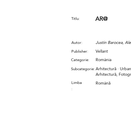
AR@
Titlu:
Justin Barocea, Al
Autor:
Vellant
Publisher:
România
Categorie:
Arhitectură · Urban
Subcategorie:
Arhitectură, Fotogr
Limba
Română
: