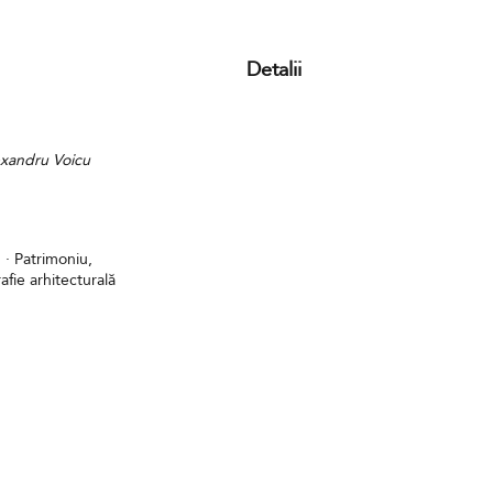
Detalii
exandru Voicu
 · Patrimoniu,
afie arhitecturală