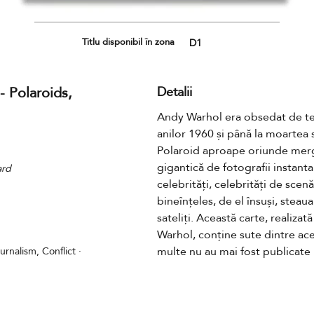
Titlu disponibil în zona
D1
 Polaroids,
Detalii
Andy Warhol era obsedat de tehn
anilor 1960 și până la moartea s
Polaroid aproape oriunde merge
gigantică de fotografii instantan
ard
celebrități, celebrități de scenă
bineînțeles, de el însuși, steaua 
sateliți. Această carte, realiza
Warhol, conține sute dintre ace
multe nu au mai fost publicate
rnalism, Conflict ·