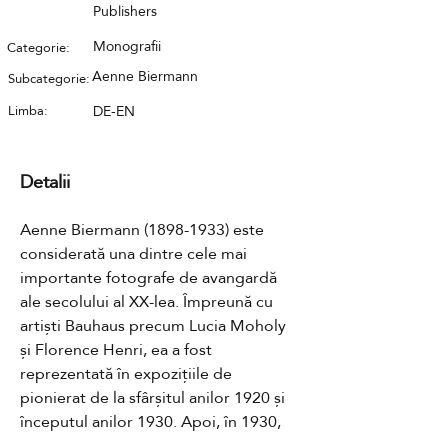
Publishers
Monografii
Categorie:
Aenne Biermann
Subcategorie:
Limba:
DE-EN
Detalii
Aenne Biermann (1898-1933) este 
considerată una dintre cele mai 
importante fotografe de avangardă 
ale secolului al XX-lea. Împreună cu 
artiști Bauhaus precum Lucia Moholy 
și Florence Henri, ea a fost 
reprezentată în expozițiile de 
pionierat de la sfârșitul anilor 1920 și 
începutul anilor 1930. Apoi, în 1930, 
criticul de artă și patronul timpuriu al 