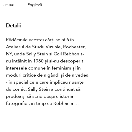
Limba:
Engleză
Detalii
Rădăcinile acestei cărți se află în 
Atelierul de Studii Vizuale, Rochester, 
NY, unde Sally Stein și Gail Rebhan s-
au întâlnit în 1980 și și-au descoperit 
interesele comune în feminism și în 
moduri critice de a gândi și de a vedea 
- în special cele care implicau nuanțe 
de comic. Sally Stein a continuat să 
predea și să scrie despre istoria 
fotografiei, în timp ce Rebhan a 
continuat să predea și să creeze 
imagini în diverse formate, recurgând 
tot mai mult la text ca parte integrantă 
Contact
a declarațiilor sale grafice.