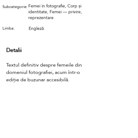
Femei în fotografie, Corp și
Subcategorie:
identitate, Femei — privire,
reprezentare
Limba:
Engleză
Detalii
Textul definitiv despre femeile din 
domeniul fotografiei, acum într-o 
ediție de buzunar accesibilă.
Contact
GDPR
Cookies