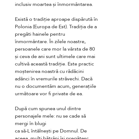
inclusiv moartea și înmormântarea.
Există o tradiție aproape dispărută în 
Polonia (Europa de Est). Tradiția de a 
pregăti hainele pentru 
înmormântare. În zilele noastre, 
persoanele care mor la vârsta de 80 
și ceva de ani sunt ultimele care mai 
cultivă această tradiție. Este practic 
moștenirea noastră cu rădăcini 
adânci în vremurile străvechi. Dacă 
nu o documentăm acum, generațiile 
următoare vor fi private de ea. 
După cum spunea unul dintre 
personajele mele: nu se cade să 
mergi în blugi
ca să-L întâlnești pe Domnul. De 
aceea, mulți bătrâni își pregătesc 