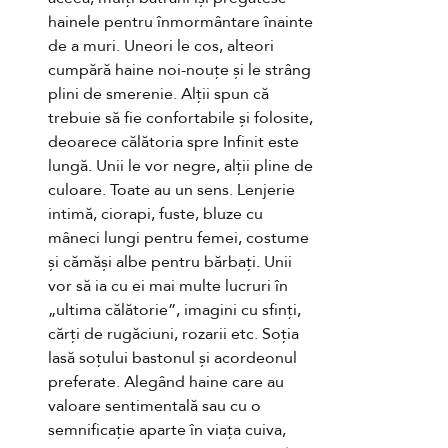
hainele pentru înmormântare înainte 
de a muri. Uneori le cos, alteori 
cumpără haine noi-nouțe și le strâng 
plini de smerenie. Alții spun că 
trebuie să fie confortabile și folosite, 
deoarece călătoria spre Infinit este 
lungă. Unii le vor negre, alții pline de 
culoare. Toate au un sens. Lenjerie 
intimă, ciorapi, fuste, bluze cu 
mâneci lungi pentru femei, costume 
și cămăși albe pentru bărbați. Unii 
vor să ia cu ei mai multe lucruri în 
„ultima călătorie”, imagini cu sfinți, 
cărți de rugăciuni, rozarii etc. Soția 
lasă soțului bastonul și acordeonul 
preferate. Alegând haine care au 
valoare sentimentală sau cu o 
semnificație aparte în viața cuiva, 