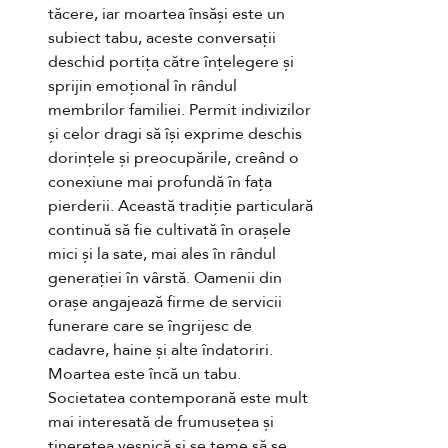
tăcere, iar moartea însăși este un 
subiect tabu, aceste conversații 
deschid portița către înțelegere și 
sprijin emoțional în rândul 
membrilor familiei. Permit indivizilor 
și celor dragi să își exprime deschis 
dorințele și preocupările, creând o 
conexiune mai profundă în fața 
pierderii. Această tradiție particulară 
continuă să fie cultivată în orașele 
mici și la sate, mai ales în rândul 
generației în vârstă. Oamenii din 
orașe angajează firme de servicii 
funerare care se îngrijesc de 
cadavre, haine și alte îndatoriri. 
Moartea este încă un tabu. 
Societatea contemporană este mult 
mai interesată de frumusețea și 
tinerețea veșnică și se teme să se 