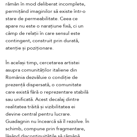
rămân în mod deliberat incomplete, 
permițând imaginilor să existe într-o 
stare de permeabilitate. Ceea ce 
apare nu este o narațiune fixă, ci un 
câmp de relații în care sensul este 
contingent, construit prin durată, 
atenție și poziționare.
În același timp, cercetarea artistei 
asupra comunităților italiene din 
România dezvăluie o condiție de 
prezență dispersată, o comunitate 
care există fără o reprezentare stabilă 
sau unificată. Acest decalaj dintre 
realitatea trăită și vizibilitatea ei 
devine central pentru lucrare. 
Guadagnin nu încearcă să îl rezolve. În 
schimb, compune prin fragmentare, 
lăsând discontinuitățile să rămână 