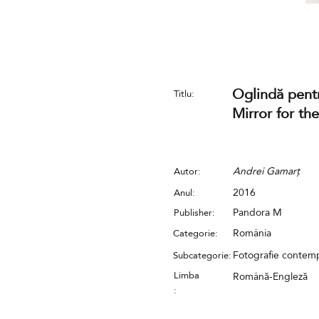
Oglindă pentr
Titlu:
Mirror for th
Andrei Gamarț
Autor:
2016
Anul:
Pandora M
Publisher:
România
Categorie:
Fotografie conte
Subcategorie:
Limba
Română-Engleză
: