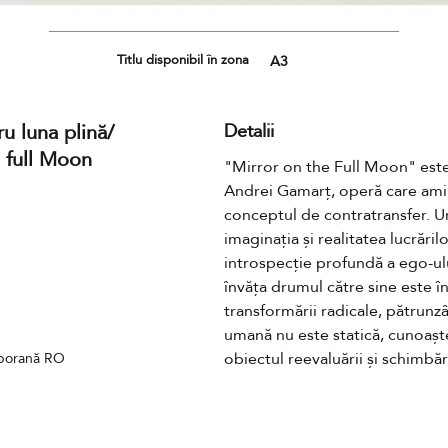
Titlu disponibil în zona
A3
u luna plină/
Detalii
e full Moon
"Mirror on the Full Moon" este o
Andrei Gamarț, operă care amin
conceptul de contratransfer. Un
imaginația și realitatea lucrărilo
introspecție profundă a ego-ul
învăța drumul către sine este î
transformării radicale, pătrunzâ
umană nu este statică, cunoaște
obiectul reevaluării și schimbăr
mporană RO