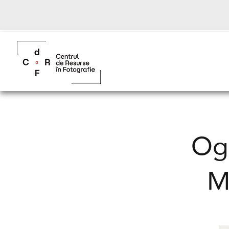
Ogl
M