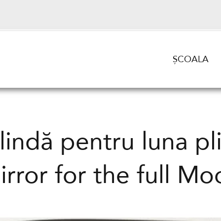
ȘCOALA
indă pentru luna pl
irror for the full Mo