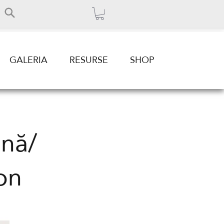
GALERIA
RESURSE
SHOP
ină/
on