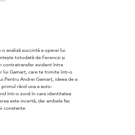
 analiză succintă a operei lui 
tește totodată de Ferenczi și 
 contratransfer evident între 
r lui Gamarț, care te trimite într-o 
ui.Pentru Andrei Gamarț, ideea de a 
n primul rând una a auto-
nd într-o zonă în care identitatea 
rea este incertă, dar ambele fac 
ii constante.