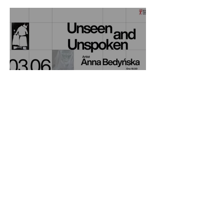
Bedyńska la CdRF Galeria
Unseen and Unspoken -
urmează în galerie
1
/
13
Contact
GDPR
Cookies
Termeni și condiții